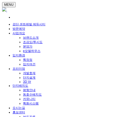
MENU
검단 센트레빌 에듀시티
방문예약
사업개요
브랜드소개
조감도/투시도
분양가
e모델하우스
입지환경
특장점
입지여건
프리미엄
개발호재
단지설계
3D Vr
단지배치도
평형안내
동호수배치도
커뮤니티
특화시스템
오시는길
홍보센터
보도자료