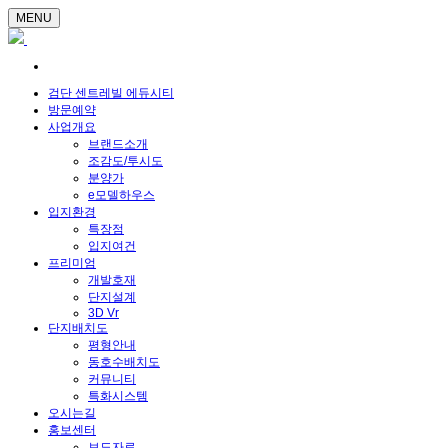
MENU
검단 센트레빌 에듀시티
방문예약
사업개요
브랜드소개
조감도/투시도
분양가
e모델하우스
입지환경
특장점
입지여건
프리미엄
개발호재
단지설계
3D Vr
단지배치도
평형안내
동호수배치도
커뮤니티
특화시스템
오시는길
홍보센터
보도자료