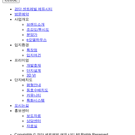
검단 센트레빌 에듀시티
방문예약
사업개요
브랜드소개
조감도/투시도
분양가
e모델하우스
입지환경
특장점
입지여건
프리미엄
개발호재
단지설계
3D Vr
단지배치도
평형안내
동호수배치도
커뮤니티
특화시스템
오시는길
홍보센터
보도자료
상담센터
자료실
Copyrights © 검단 센트레빌 에듀시티 All Rights Reserved.