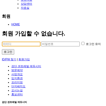
상담센터
자료실
회원
HOME
회원 가입할 수 없습니다.
로그인 유지
로그인
ID/PW 찾기
|
회원가입
검단 센트레빌 에듀시티
방문예약
사업개요
입지환경
프리미엄
단지배치도
오시는길
홍보센터
검단 센트레빌 에듀시티