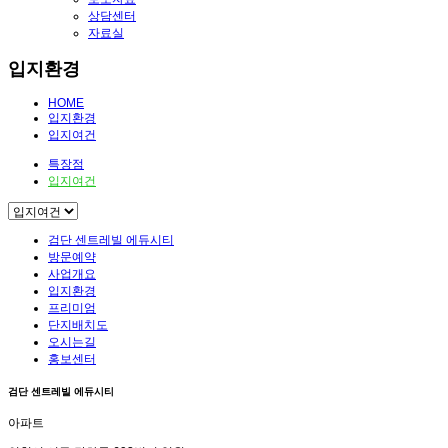
상담센터
자료실
입지환경
HOME
입지환경
입지여건
특장점
입지여건
검단 센트레빌 에듀시티
방문예약
사업개요
입지환경
프리미엄
단지배치도
오시는길
홍보센터
검단 센트레빌 에듀시티
아파트