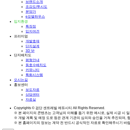
브랜드소개
조감도/투시도
분양가
e모델하우스
입지환경
특장점
입지여건
프리미엄
개발호재
단지설계
3D Vr
단지배치도
평형안내
동호수배치도
커뮤니티
특화시스템
오시는길
홍보센터
보도자료
상담센터
자료실
Copyrights © 검단 센트레빌 에듀시티 All Rights Reserved.
※ 본 페이지의 콘텐츠는 고객님의 이해를 돕기 위한 예시로, 실제 시공 시 일
※ 개발 계획 및 예정 도로 등은 관계 기관의 심의와 승인을 거쳐 추진되며, 
※ 본 홈페이지의 정보는 계약 전 반드시 공식적인 자료로 확인해주시기 바랍