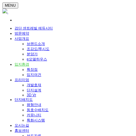
MENU
검단 센트레빌 에듀시티
방문예약
사업개요
브랜드소개
조감도/투시도
분양가
e모델하우스
입지환경
특장점
입지여건
프리미엄
개발호재
단지설계
3D Vr
단지배치도
평형안내
동호수배치도
커뮤니티
특화시스템
오시는길
홍보센터
보도자료