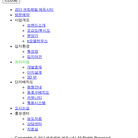
CLOSE
검단 센트레빌 에듀시티
방문예약
사업개요
브랜드소개
조감도/투시도
분양가
e모델하우스
입지환경
특장점
입지여건
프리미엄
개발호재
단지설계
3D Vr
단지배치도
평형안내
동호수배치도
커뮤니티
특화시스템
오시는길
홍보센터
보도자료
상담센터
자료실