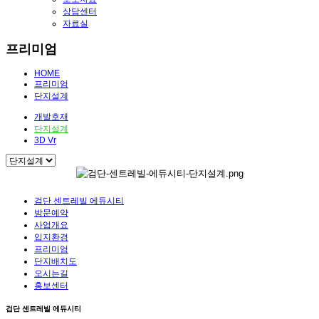
상담센터
자료실
프리미엄
HOME
프리미엄
단지설계
개발호재
단지설계
3D Vr
검단 센트레빌 에듀시티
방문예약
사업개요
입지환경
프리미엄
단지배치도
오시는길
홍보센터
검단 센트레빌 에듀시티