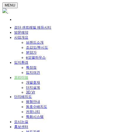
MENU
검단 센트레빌 에듀시티
방문예약
사업개요
브랜드소개
조감도/투시도
분양가
e모델하우스
입지환경
특장점
입지여건
프리미엄
개발호재
단지설계
3D Vr
단지배치도
평형안내
동호수배치도
커뮤니티
특화시스템
오시는길
홍보센터
보도자료