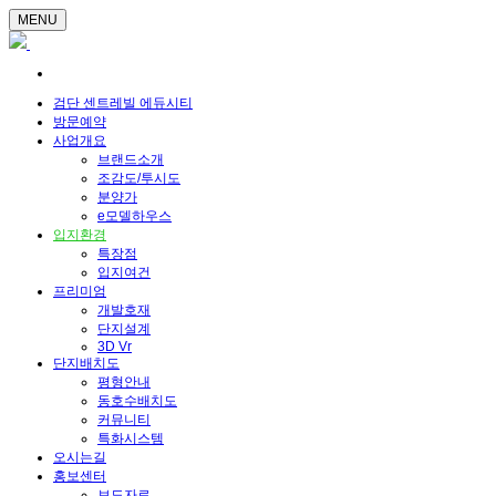
MENU
검단 센트레빌 에듀시티
방문예약
사업개요
브랜드소개
조감도/투시도
분양가
e모델하우스
입지환경
특장점
입지여건
프리미엄
개발호재
단지설계
3D Vr
단지배치도
평형안내
동호수배치도
커뮤니티
특화시스템
오시는길
홍보센터
보도자료