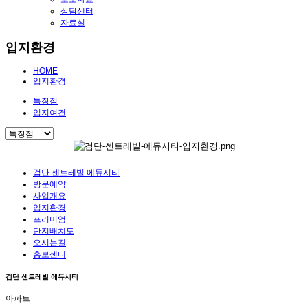
상담센터
자료실
입지환경
HOME
입지환경
특장점
입지여건
검단 센트레빌 에듀시티
방문예약
사업개요
입지환경
프리미엄
단지배치도
오시는길
홍보센터
검단 센트레빌 에듀시티
아파트