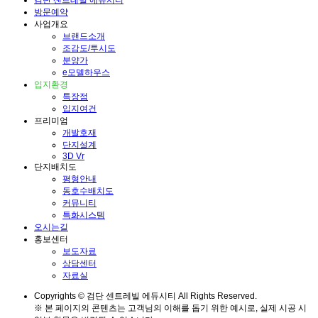
검단 센트레빌 에듀시티
방문예약
사업개요
브랜드소개
조감도/투시도
분양가
e모델하우스
입지환경
특장점
입지여건
프리미엄
개발호재
단지설계
3D Vr
단지배치도
평형안내
동호수배치도
커뮤니티
특화시스템
오시는길
홍보센터
보도자료
상담센터
자료실
Copyrights © 검단 센트레빌 에듀시티 All Rights Reserved.
※ 본 페이지의 콘텐츠는 고객님의 이해를 돕기 위한 예시로, 실제 시공 시